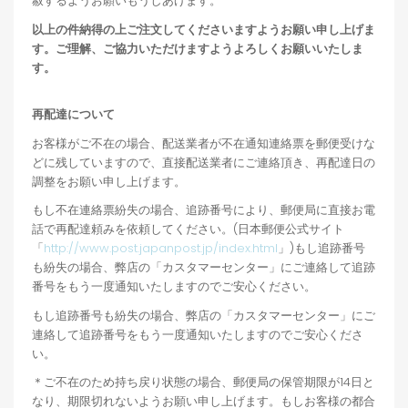
赦するようお願いもうしあげます。
以上の件納得の上ご注文してくださいますようお願い申し上げま
す。ご理解、ご協力いただけますようよろしくお願いいたしま
す。
再配達について
お客様がご不在の場合、配送業者が不在通知連絡票を郵便受けな
どに残していますので、直接配送業者にご連絡頂き、再配達日の
調整をお願い申し上げます。
もし不在連絡票紛失の場合、追跡番号により、郵便局に直接お電
話で再配達頼みを依頼してください。(日本郵便公式サイト
「
http://www.post.japanpost.jp/index.html
」)もし追跡番号
も紛失の場合、弊店の「カスタマーセンター」にご連絡して追跡
番号をもう一度通知いたしますのでご安心ください。
もし追跡番号も紛失の場合、弊店の「カスタマーセンター」にご
連絡して追跡番号をもう一度通知いたしますのでご安心くださ
い。
＊ご不在のため持ち戻り状態の場合、郵便局の保管期限が14日と
なり、期限切れないようお願い申し上げます。もしお客様の都合