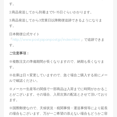
す。
2.商品発送してから到着まで5-15日ぐらいかかります。
3.商品発送してから3営業日以降郵便追跡できるようになりま
す。
日本郵便公式サイト
「
http://www.post.japanpost.jp/index.html
」で追跡できま
す。
ご注意事項：
※複数注文の準備期間が長くなりますので、納期も長くなりま
す。
※在庫は日々変更していますので、急ぐ場合ご購入する前にメー
ルで確認ください。
※メーカー生産等の関係で一部商品は入荷までに時間がかかるこ
とがございます。その場合、入荷次第の配送とさせて頂いており
ます。
※国際郵便なので、天候状況・税関事情・運送事情等により延長
の場合もございます、万が一ご希望の添えない場合もどうかご容