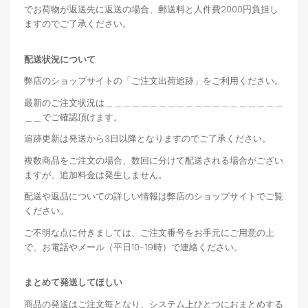
でお荷物が返送先に返送の場合、郵送料と人件費2000円負担し
ますのでご了承ください。
配送状況について
弊店のショップサイトの「ご注文出荷追跡」をご利用ください。
最新のご注文状況は＿＿＿＿＿＿＿＿＿＿＿＿＿＿＿＿＿＿＿＿
＿＿でご確認頂けます。
追跡更新は発送から3日以降となりますのでご了承ください。
複数商品をご注文の場合、数回に分けて配送される場合がござい
ますが、追加料金は発生しません。
配送や返品についての詳しい情報は弊店のショップサイトでご覧
ください。
ご不明な点に付きましては、ご注文番号をお手元にご用意の上
で、お電話やメール（平日10-19時）で連絡ください。
まとめて発送してほしい
商品の発送はご注文毎となり、システム上ひとつにおまとめする