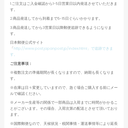
1.ご注文はご入金確認から1-5日営業日以内発送させていただきま
す。
2.商品発送してから到着まで5-15日ぐらいかかります。
3.商品発送してから3営業日以降郵便追跡できるようになりま
す。
日本郵便公式サイト
「
http://www.post.japanpost.jp/index.html」で追跡できま
す。
ご注意事項：
※複数注文の準備期間が長くなりますので、納期も長くなりま
す。
※在庫は日々変更していますので、急ぐ場合ご購入する前にメー
ルで確認ください。
※メーカー生産等の関係で一部商品は入荷までに時間がかかるこ
とがございます。その場合、入荷次第の配送とさせて頂いており
ます。
※国際郵便なので、天候状況・税関事情・運送事情等により延長